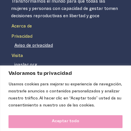
Transformamos el mundo para que todas las
mujeres y personas con capacidad de gestar tomen
decisiones reproductivas en libertad y goce
Acerca de
Privacidad
Aviso de privacidad
Visita
ipaslac.org
Valoramos tu privacidad
ipasmexico.org
Usamos cookies para mejorar su experiencia de navegación,
mostrarle anuncios o contenidos personalizados y analizar
Ipas no es un distribuidor de insumos médicos. Nuestros
nuestro tráfico. Al hacer clic en “Aceptar todo” usted da su
servicios se concentran, entre otros, en la difusión de
consentimiento a nuestro uso de las cookies.
información basada en evidencia y en la capacitación
técnica necesaria para proveer servicios de aborto seguro
Aceptar todo
de calidad. Los servicios que ofrecemos no tienen costo
para la población, pues somos una organización de