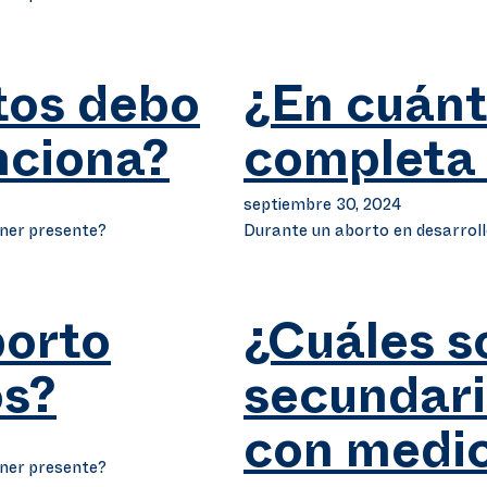
os debo
¿En cuánt
unciona?
completa 
septiembre 30, 2024
ener presente?
Durante un aborto en desarroll
borto
¿Cuáles s
s?
secundari
con medi
ener presente?