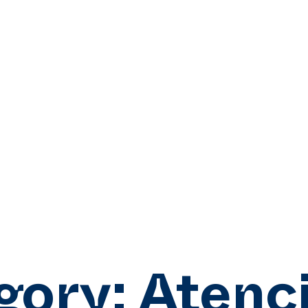
gory:
Atenci