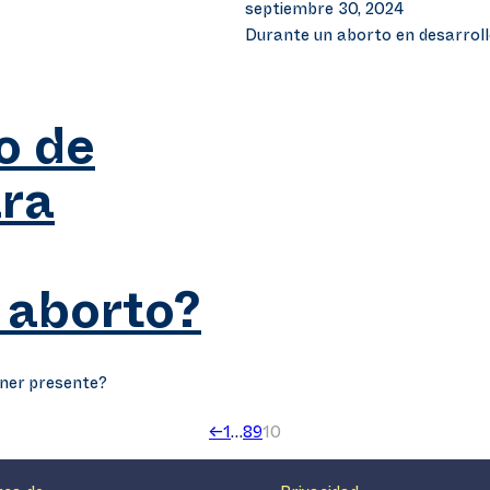
septiembre 30, 2024
Durante un aborto en desarroll
o de
ra
 aborto?
ener presente?
←
1
…
8
9
10