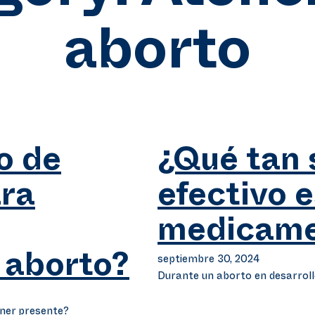
aborto
o de
¿Qué tan 
ra
efectivo 
medicame
septiembre 30, 2024
 aborto?
Durante un aborto en desarroll
ener presente?