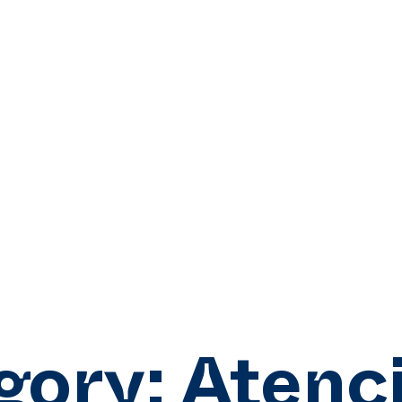
gory:
Atenci