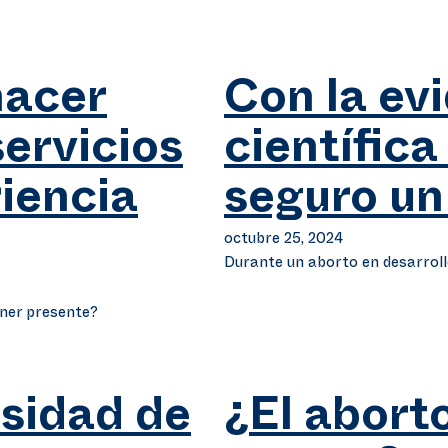
hacer
Con la ev
servicios
científica
riencia
seguro un
octubre 25, 2024
Durante un aborto en desarroll
ener presente?
rsidad de
¿El abort