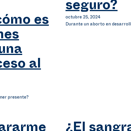
seguro?
octubre 25, 2024
cómo es
Durante un aborto en desarroll
nes
 una
ceso al
ener presente?
ararme
¿El sangr