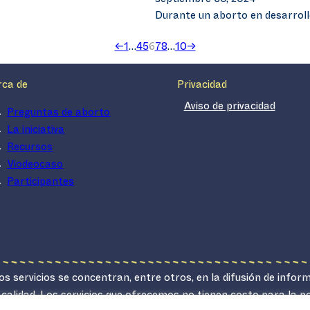
septiembre 30, 2024
Durante un aborto en desarroll
←
1
…
4
5
6
7
8
…
10
→
rca de
Privacidad
Aviso de privacidad
Preguntas de aborto
La iniciativa
Recursos
Viodeocaso
Participantes
s servicios se concentran, entre otros, en la difusión de infor
 calidad. Los servicios que ofrecemos no tienen costo para la 