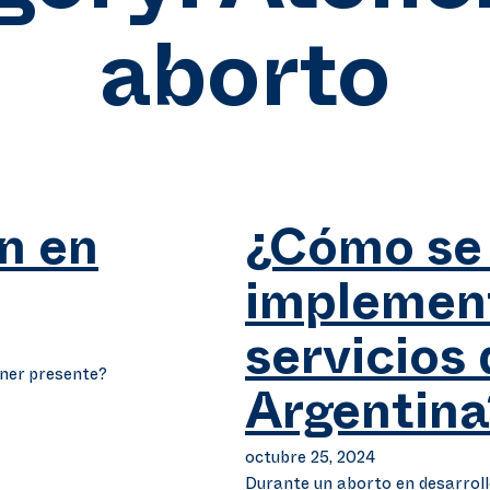
aborto
n en
¿Cómo se
implemen
servicios 
ener presente?
Argentina
octubre 25, 2024
Durante un aborto en desarroll