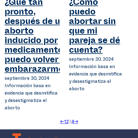
¿Qué tan
¿Cómo
pronto,
puedo
después de un
abortar sin
aborto
que mi
inducido por
pareja se dé
medicamentos,
cuenta?
puedo volver a
septiembre 30, 2024
Información basa en
embarazarme?
evidencia que desmitifica
septiembre 30, 2024
y desestigmatiza el
Información basa en
aborto
evidencia que desmitifica
y desestigmatiza el
aborto
←
1
2
3
4
→