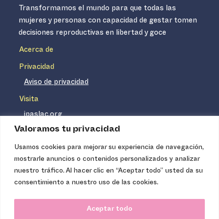
Transformamos el mundo para que todas las
mujeres y personas con capacidad de gestar tomen
decisiones reproductivas en libertad y goce
Acerca de
Privacidad
Aviso de privacidad
Visita
ipaslac.org
Valoramos tu privacidad
ipasmexico.org
Usamos cookies para mejorar su experiencia de navegación,
mostrarle anuncios o contenidos personalizados y analizar
Ipas no es un distribuidor de insumos médicos. Nuestros
nuestro tráfico. Al hacer clic en “Aceptar todo” usted da su
servicios se concentran, entre otros, en la difusión de
consentimiento a nuestro uso de las cookies.
información basada en evidencia y en la capacitación
técnica necesaria para proveer servicios de aborto seguro
Aceptar todo
de calidad. Los servicios que ofrecemos no tienen costo