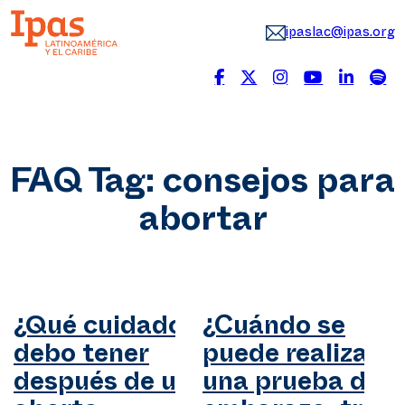
ipaslac@ipas.org
FAQ Tag:
consejos para
abortar
¿Qué cuidados
¿Cuándo se
debo tener
puede realizar
después de un
una prueba de