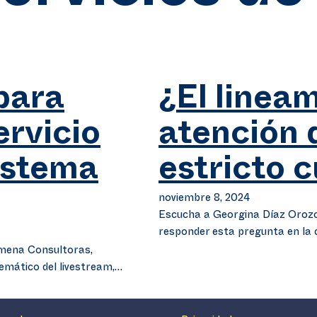
para
¿El lineam
ervicio
atención 
istema
estricto 
noviembre 8, 2024
Escucha a Georgina Díaz Orozco
responder esta pregunta en la 
lmena Consultoras,
emático del livestream,…