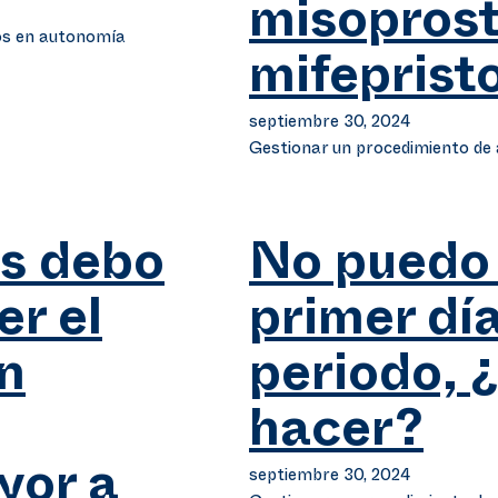
misoprost
os en autonomía
mifeprist
septiembre 30, 2024
Gestionar un procedimiento d
s debo
No puedo 
er el
primer dí
n
periodo, 
hacer?
septiembre 30, 2024
yor a