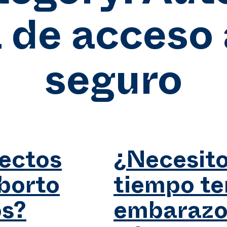
 de acceso 
seguro
fectos
¿Necesito
aborto
tiempo te
s?
embarazo