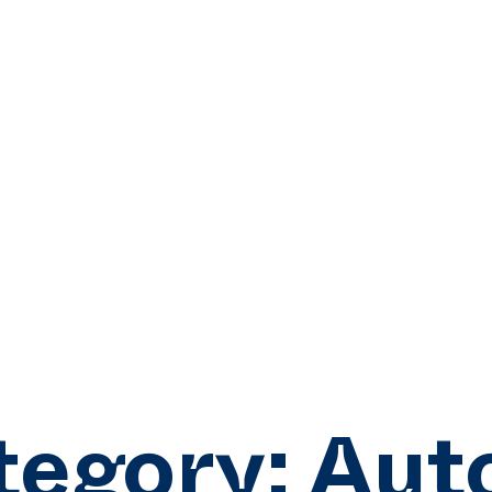
tegory:
Aut