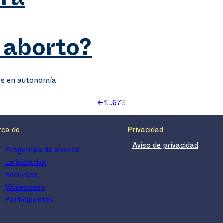
ra
 aborto?
os en autonomía
←
1
…
6
7
8
rca de
Privacidad
Aviso de privacidad
Preguntas de aborto
La iniciativa
Recursos
Viodeocaso
Participantes